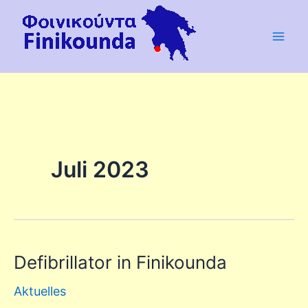
Zum
Inhalt
springen
Juli 2023
Defibrillator in Finikounda
Defibrillator
in
Aktuelles
Finikounda